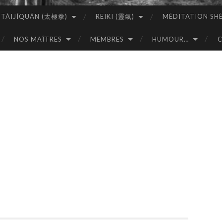
TÀIJÍQUÁN (太極拳)
REIKI (靈氣)
MÉDITATION SH
NOS MAÎTRES
MEMBRES
HUMOUR…