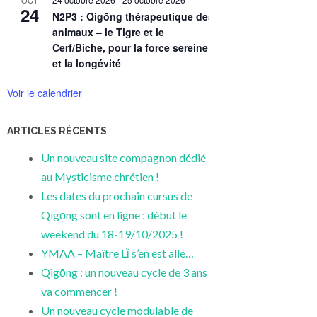
24
N2P3 : Qìgōng thérapeutique des 5
animaux – le Tigre et le
Cerf/Biche, pour la force sereine
et la longévité
Voir le calendrier
ARTICLES RÉCENTS
Un nouveau site compagnon dédié
au Mysticisme chrétien !
Les dates du prochain cursus de
Qìgōng sont en ligne : début le
weekend du 18-19/10/2025 !
YMAA – Maître Lǐ s’en est allé…
Qìgōng : un nouveau cycle de 3 ans
va commencer !
Un nouveau cycle modulable de