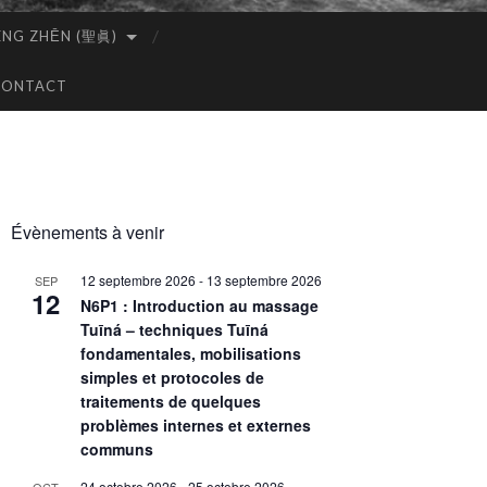
ÈNG ZHĒN (聖眞)
CONTACT
Évènements à venir
12 septembre 2026
-
13 septembre 2026
SEP
12
N6P1 : Introduction au massage
Tuīná – techniques Tuīná
fondamentales, mobilisations
simples et protocoles de
traitements de quelques
problèmes internes et externes
communs
24 octobre 2026
-
25 octobre 2026
OCT