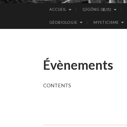
ACCUEIL
QÌGŌNG (氣功)
ALLER
AU
GÉOBIOLOGIE
MYSTICISME
CONTENU
PRINCIPAL
Évènements
CONTENTS