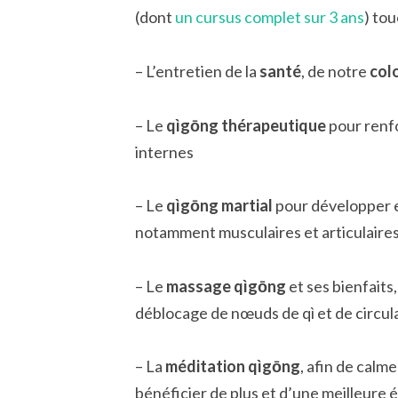
(dont
un cursus complet sur 3 ans
) to
– L’entretien de la
santé
, de notre
col
– Le
qìgōng thérapeutique
pour renfo
internes
– Le
qìgōng martial
pour développer e
notamment musculaires et articulaires
– Le
massage qìgōng
et ses bienfaits
déblocage de nœuds de qì et de circul
– La
méditation qìgōng
, afin de calm
bénéficier de plus et d’une meilleure