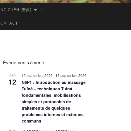
ÈNG ZHĒN (聖眞)
CONTACT
Évènements à venir
12 septembre 2026
-
13 septembre 2026
SEP
12
N6P1 : Introduction au massage
Tuīná – techniques Tuīná
fondamentales, mobilisations
simples et protocoles de
traitements de quelques
problèmes internes et externes
communs
24 octobre 2026
-
25 octobre 2026
OCT