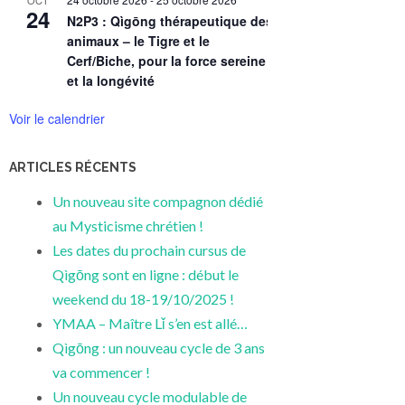
24
N2P3 : Qìgōng thérapeutique des 5
animaux – le Tigre et le
Cerf/Biche, pour la force sereine
et la longévité
Voir le calendrier
ARTICLES RÉCENTS
Un nouveau site compagnon dédié
au Mysticisme chrétien !
Les dates du prochain cursus de
Qìgōng sont en ligne : début le
weekend du 18-19/10/2025 !
YMAA – Maître Lǐ s’en est allé…
Qìgōng : un nouveau cycle de 3 ans
va commencer !
Un nouveau cycle modulable de