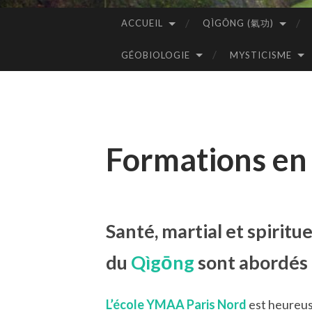
ACCUEIL
QÌGŌNG (氣功)
ALLER
AU
GÉOBIOLOGIE
MYSTICISME
CONTENU
PRINCIPAL
Formations e
Santé, martial et spiritu
du
Qìgōng
sont abordés
L’école YMAA Paris Nord
est heureus