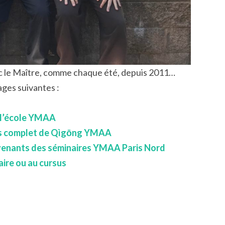
ec le Maître, comme chaque été, depuis 2011…
ages suivantes :
e l’école YMAA
us complet de Qìgōng YMAA
venant
s des séminaires YMAA Paris Nord
aire ou au cursus