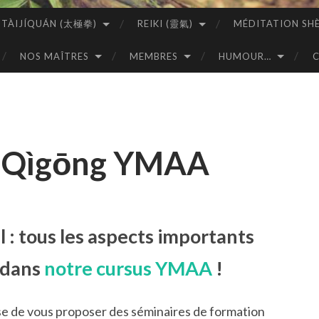
TÀIJÍQUÁN (太極拳)
REIKI (靈氣)
MÉDITATION SH
NOS MAÎTRES
MEMBRES
HUMOUR…
n Qìgōng YMAA
el : tous les aspects importants
 dans
notre cursus YMAA
!
e de vous proposer des séminaires de formation