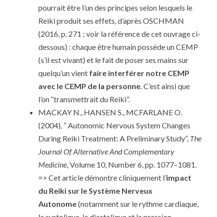
pourrait être l’un des principes selon lesquels le
Reiki produit ses effets, d’après OSCHMAN
(2016, p. 271 ; voir la référence de cet ouvrage ci-
dessous) : chaque être humain possède un CEMP
(s’il est vivant) et le fait de poser ses mains sur
quelqu’un vient
faire interférer notre CEMP
avec le CEMP de la personne
. C’est ainsi que
l’on “transmettrait du Reiki”.
MACKAY N., HANSEN S., MCFARLANE O.
(2004), ” Autonomic Nervous System Changes
During Reiki Treatment: A Preliminary Study”,
The
Journal Of Alternative And Complementary
Medicine
, Volume 10, Number 6, pp. 1077–1081.
=> Cet article démontre cliniquement l’
impact
du Reiki sur le Système Nerveux
Autonome
(notamment sur le rythme cardiaque,
la systolique, la diastolique et la pression