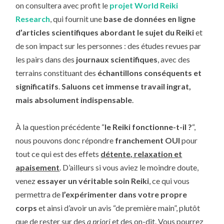
on consultera avec profit le
projet World Reiki
Research
, qui fournit une
base de données en ligne
d’articles scientifiques abordant le sujet du Reiki
et
de son impact sur les personnes : des études revues par
les pairs dans des
journaux scientifiques
, avec des
terrains constituant des
échantillons conséquents et
significatifs
.
Saluons cet immense travail ingrat,
mais absolument indispensable
.
À la question précédente “
le Reiki fonctionne-t-il ?
“,
nous pouvons donc répondre
franchement OUI
pour
tout ce qui est des effets
détente, relaxation et
apaisement
. D’ailleurs si vous aviez le moindre doute,
venez
essayer un véritable soin Reiki
, ce qui vous
permettra de
l’expérimenter dans votre propre
corps
et ainsi d’avoir un avis “de première main”, plutôt
que de rester sur des
a priori
et des on-dit. Vous pourrez