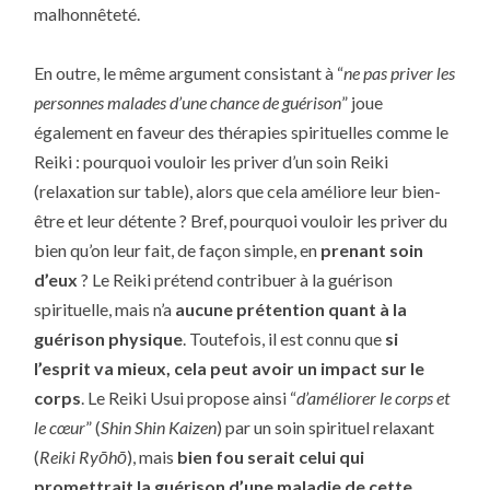
malhonnêteté.
En outre, le même argument consistant à “
ne pas priver les
personnes malades d’une chance de guérison
” joue
également en faveur des thérapies spirituelles comme le
Reiki : pourquoi vouloir les priver d’un soin Reiki
(relaxation sur table), alors que cela améliore leur bien-
être et leur détente ? Bref, pourquoi vouloir les priver du
bien qu’on leur fait, de façon simple, en
prenant soin
d’eux
? Le Reiki prétend contribuer à la guérison
spirituelle, mais n’a
aucune prétention quant à la
guérison physique
. Toutefois, il est connu que
si
l’esprit va mieux, cela peut avoir un impact sur le
corps
. Le Reiki Usui propose ainsi “
d’améliorer le corps et
le cœur
” (
Shin Shin Kaizen
) par un soin spirituel relaxant
(
Reiki Ryōhō
), mais
bien fou serait celui qui
promettrait la guérison d’une maladie de cette