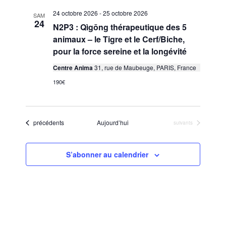
24 octobre 2026
-
25 octobre 2026
SAM
24
N2P3 : Qìgōng thérapeutique des 5
animaux – le Tigre et le Cerf/Biche,
pour la force sereine et la longévité
Centre Anima
31, rue de Maubeuge, PARIS, France
190€
Évènements
précédents
Aujourd’hui
Évènements
suivants
S’abonner au calendrier