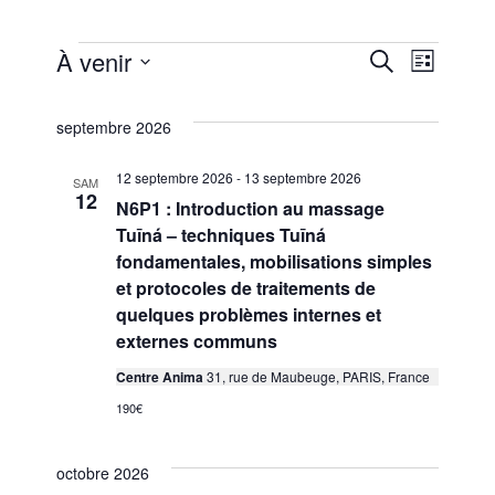
À venir
Recherche
Évènements
Navig
Recherc
Liste
Sélectionnez
de
et
une
septembre 2026
date.
vues
navigati
12 septembre 2026
-
13 septembre 2026
SAM
12
N6P1 : Introduction au massage
Évèn
de
Tuīná – techniques Tuīná
fondamentales, mobilisations simples
et protocoles de traitements de
vues
quelques problèmes internes et
externes communs
Évèneme
Centre Anima
31, rue de Maubeuge, PARIS, France
190€
octobre 2026