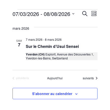
07/03/2026
 - 
08/08/2026
Recherche
Évènements
Navig
Recherc
Liste
Sélectionnez
de
et
une
mars 2026
date.
vues
navigati
7 mars 2026
-
8 mars 2026
SAM
7
Sur le Chemin d’Usui Sensei
Évèn
de
Yverdon (CH)
Explorit, Avenue des Découvertes 1,
Yverdon-les-Bains, Switzerland
vues
Évèneme
Évènements
Aujourd’hui
suivants
Évènements
précédents
S’abonner au calendrier