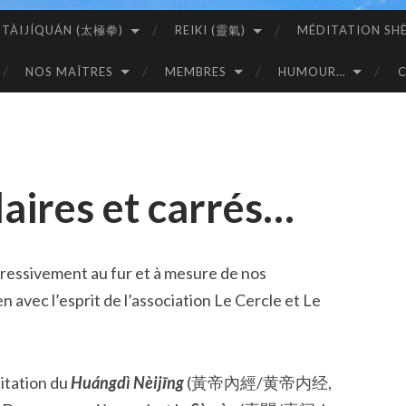
TÀIJÍQUÁN (太極拳)
REIKI (靈氣)
MÉDITATION SH
NOS MAÎTRES
MEMBRES
HUMOUR…
laires et carrés…
gressivement au fur et à mesure de nos
n avec l’esprit de l’association Le Cercle et Le
itation du
Huángdì Nèijīng
(黃帝內經/黄帝内经,