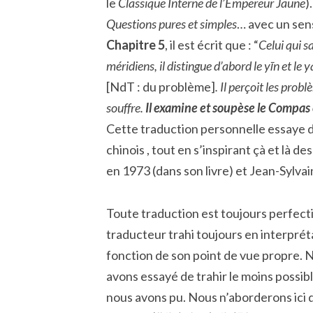
le
Classique Interne de l’Empereur Jaune
)
Questions pures et simples
… avec un sens
Chapitre 5
, il est écrit que : “
Celui qui s
méridiens, il distingue d’abord le yīn et le yá
[NdT : du problème]
. Il perçoit les prob
souffre.
Il examine et soupèse le Compas e
Cette traduction personnelle essaye d
chinois , tout en s’inspirant çà et là
en 1973 (dans son livre) et Jean-Sylv
Toute traduction est toujours perfect
traducteur trahi toujours en interprét
fonction de son point de vue propre. 
avons essayé de trahir le moins possible
nous avons pu. Nous n’aborderons ici 