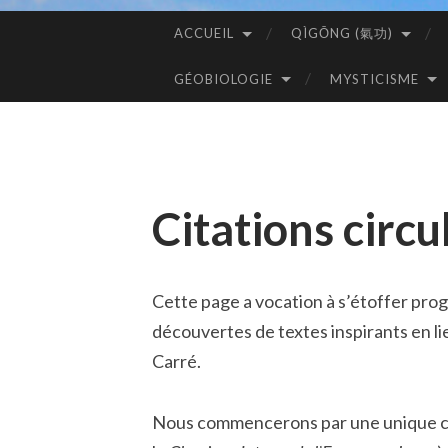
ACCUEIL
QÌGŌNG (氣功)
ALLER
AU
GÉOBIOLOGIE
MYSTICISME
CONTENU
PRINCIPAL
Citations circu
Cette page a vocation à s’étoffer pro
découvertes de textes inspirants en lie
Carré.
Nous commencerons par une unique c