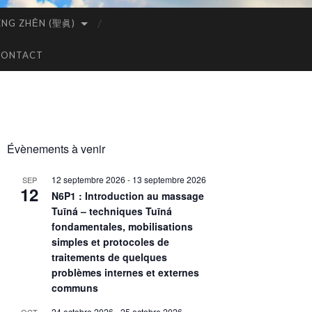
ÈNG ZHĒN (聖眞)
CONTACT
Évènements à venir
12 septembre 2026
-
13 septembre 2026
SEP
12
N6P1 : Introduction au massage
Tuīná – techniques Tuīná
fondamentales, mobilisations
simples et protocoles de
traitements de quelques
problèmes internes et externes
communs
24 octobre 2026
-
25 octobre 2026
OCT