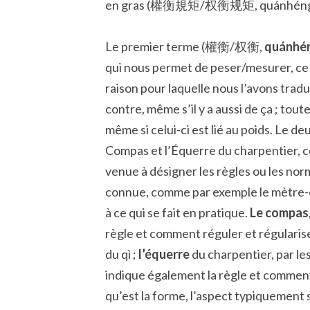
en gras (權衡規矩/权衡规矩, quánhéng g
Le premier terme (權衡/权衡,
quánhé
qui nous permet de peser/mesurer, ce
raison pour laquelle nous l’avons tradui
contre, même s’il y a aussi de ça ; toute
même si celui-ci est lié au poids. L
Compas et l’Équerre du charpentier, ce
venue à désigner les règles ou les no
connue, comme par exemple le mètre-
à ce qui se fait en pratique.
Le compas
règle et comment réguler et régulari
du qì ;
l’équerre
du charpentier, par le
indique également la règle et comment 
qu’est la forme, l’aspect typiquement 