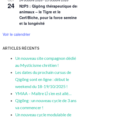
24
N2P3 : Qìgōng thérapeutique des 5
animaux – le Tigre et le
Cerf/Biche, pour la force sereine
et la longévité
Voir le calendrier
ARTICLES RÉCENTS
Un nouveau site compagnon dédié
au Mysticisme chrétien !
Les dates du prochain cursus de
Qìgōng sont en ligne : début le
weekend du 18-19/10/2025 !
YMAA – Maître Lǐ s’en est allé…
Qìgōng : un nouveau cycle de 3 ans
va commencer !
Un nouveau cycle modulable de