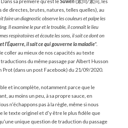
. Dans sa première qu’est le
Sùwèn
(素問/素问, les
 de directes, brutes, natures, telles quelles), au
ait faire un diagnostic observe les couleurs et palpe les
ng. Il examine le pur et le trouble, il connaît le lieu
lèmes respiratoires et écoute les sons, il sait ce dont on
t l’Équerre, il sait ce qui gouverne la maladie
“.
e coller au mieux de nos capacités au texte
 des traductions du même passage par Albert Husson
ain Prot (dans un post Facebook) du 21/09/2020.
ible et incomplète, notamment parce que le
ant, au moins un peu, à sa propre sauce, en
Nous n’échappons pas à la règle, même si nous
 le texte originel et d’y être le plus fidèle que
qu’une unique question de traduction du passage