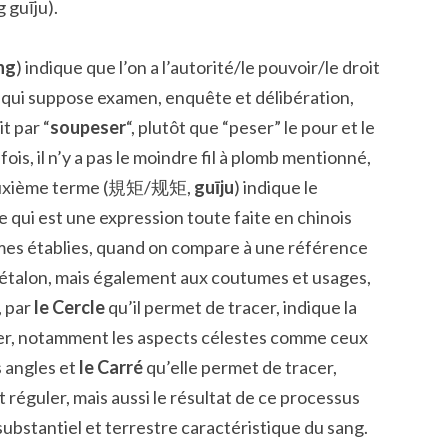
uīju).
ng
) indique que l’on a l’autorité/le pouvoir/le droit
 qui suppose examen, enquête et délibération,
t par “
soupeser
“, plutôt que “peser” le pour et le
fois, il n’y a pas le moindre fil à plomb mentionné,
e deuxième terme (規矩/规矩,
guīju
) indique le
 qui est une expression toute faite en chinois
rmes établies, quand on compare à une référence
étalon, mais également aux coutumes et usages,
, par
le Cercle
qu’il permet de tracer, indique la
ser, notamment les aspects célestes comme ceux
s angles et
le Carré
qu’elle permet de tracer,
réguler, mais aussi le résultat de ce processus
substantiel et terrestre caractéristique du sang.