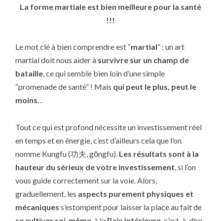
La forme martiale est bien meilleure pour la santé
!!!
Le mot clé à bien comprendre est “
martial
” : un art
martial doit nous aider à
survivre sur un champ de
bataille
, ce qui semble bien loin d’une simple
“promenade de santé” ! Mais
qui peut le plus, peut le
moins
…
Tout ce qui est profond nécessite un investissement réel
en temps et en énergie, c’est d’ailleurs cela que l’on
nomme Kungfu (功夫, gōngfu).
Les résultats sont à la
hauteur du sérieux de votre investissement
, si l’on
vous guide correctement sur la voie. Alors,
graduellement, les
aspects purement physiques et
mécaniques
s’estompent pour laisser la place au fait de
se cultiver soi-même
, à la
Paix intérieure
, c’est-à-dire