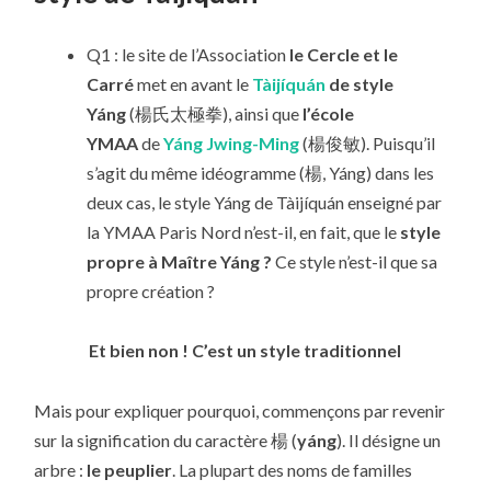
Q1 : le site de l’Association
le Cercle et le
Carré
met en avant le
Tàijíquán
de style
Yáng
(楊氏太極拳), ainsi que
l’école
YMAA
de
Yáng Jwing-Ming
(楊俊敏). Puisqu’il
s’agit du même idéogramme (楊, Yáng) dans les
deux cas, le style Yáng de Tàijíquán enseigné par
la YMAA Paris Nord n’est-il, en fait, que le
style
propre à Maître Yáng ?
Ce style n’est-il que sa
propre création ?
Et bien non ! C’est un style traditionnel
Mais pour expliquer pourquoi, commençons par revenir
sur la signification du caractère 楊 (
yáng
). Il désigne un
arbre :
le peuplier
. La plupart des noms de familles