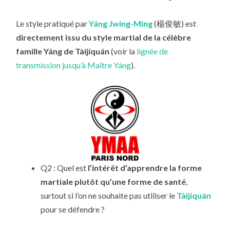
Le style pratiqué par
Yáng Jwing-Ming
(楊俊敏) est
directement issu du style martial de la célèbre
famille Yáng de Tàijíquán
(voir la
lignée de
transmission jusqu’à Maître Yáng
).
Q2 : Quel est
l’intérêt d’apprendre la forme
martiale plutôt qu’une forme de santé
,
surtout si l’on ne souhaite pas utiliser le
Tàijíquán
pour se défendre ?