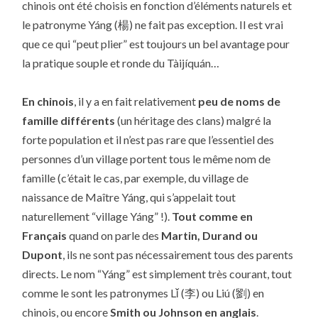
chinois ont été choisis en fonction d’éléments naturels et
le patronyme Yáng (楊) ne fait pas exception. Il est vrai
que ce qui “peut plier” est toujours un bel avantage pour
la pratique souple et ronde du Tàijíquán…
En chinois
, il y a en fait relativement
peu de noms de
famille différents
(un héritage des clans) malgré la
forte population et il n’est pas rare que l’essentiel des
personnes d’un village portent tous le même nom de
famille (c’était le cas, par exemple, du village de
naissance de Maître Yáng, qui s’appelait tout
naturellement “village Yáng” !).
Tout comme
en
Français
quand on parle des
Martin, Durand ou
Dupont
, ils ne sont pas nécessairement tous des parents
directs. Le nom “Yáng” est simplement très courant, tout
comme le sont les patronymes Lǐ (李) ou Liú (劉) en
chinois, ou encore
Smith ou Johnson en anglais
.