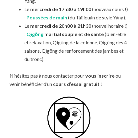
Yáng.
Le
mercredi de 17h30 à 19h00
(nouveau cours !)
:
Poussées de main
(du Tàijíquán de style Yáng).
Le
mercredi de 20h00 à 21h30
(nouvel horaire !)
:
Qìgōng
martial souple et de santé
(bien-être
et relaxation, Qìgōng de la colonne, Qìgōng des 4
saisons, Qìgōng de renforcement des jambes et
du tronc).
N’hésitez pas à nous contacter pour
vous inscrire
ou
venir bénéficier d’un
cours d’essai gratuit
!