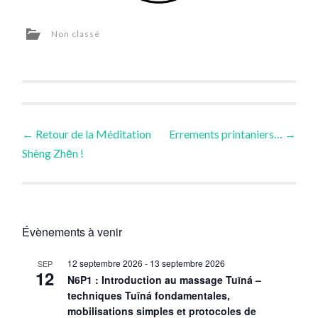
Non classé
Navigation
←
Retour de la Méditation
Errements printaniers…
→
Shèng Zhēn !
des
articles
Évènements à venir
12 septembre 2026
-
13 septembre 2026
SEP
12
N6P1 : Introduction au massage Tuīná –
techniques Tuīná fondamentales,
mobilisations simples et protocoles de