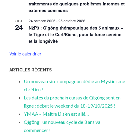
traitements de quelques problèmes internes et
externes communs
24 octobre 2026
-
25 octobre 2026
OCT
24
N2P3 : Qìgōng thérapeutique des 5 animaux –
le Tigre et le Cerf/Biche, pour la force sereine
et la longévité
Voir le calendrier
ARTICLES RÉCENTS
Un nouveau site compagnon dédié au Mysticisme
chrétien !
Les dates du prochain cursus de Qìgōng sont en
ligne : début le weekend du 18-19/10/2025 !
YMAA – Maître Lǐ s’en est allé…
Qìgōng : un nouveau cycle de 3 ans va
commencer !