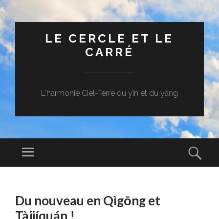
LE CERCLE ET LE
CARRÉ
L'harmonie Ciel-Terre du yīn et du yáng
Menu
Rech
ALLER
AU
Du nouveau en Qìgōng et
CONTENU
PRINCIPAL
Tàijíquán !